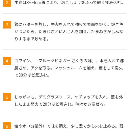
牛肉は3～4cm角に切り、塩こしょうをふって軽く揉み込む。
鍋にバターを熱し、牛肉を入れて強火で表面を焼く。焼き色
がついたら、たまねぎとにんじんを加え、たまねぎがしんな
りするまで炒める。
白ワイン、「フルーツビネガー ざくろの酢」、水を入れて沸
騰させ、アクを取る。マッシュルームを加え、蓋をして弱火
で30分ほど煮込む。
じゃがいも、デミグラスソース、ケチャップを入れ、蓋を外
したまま弱火で20分ほど煮込む。時々かき混ぜる。
塩や水（分量外）で味を調え、少し煮てから火を止める。器