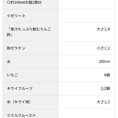
◎約200mlの器2個分
≪ゼリー≫
「果汁たっぷり飲むりんご
大さじ4
酢」
粉ゼラチン
小さじ2
水
200ml
いちご
4個
キウイフルーツ
1/2個
水（キウイ用）
大さじ2
≪ミルクムース≫