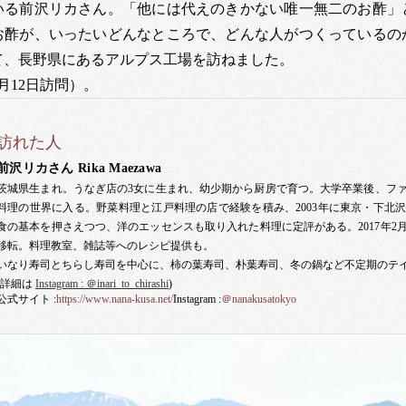
いる前沢リカさん。「他には代えのきかない唯一無二のお酢」
お酢が、いったいどんなところで、どんな人がつくっているの
て、長野県にあるアルプス工場を訪ねました。
6月12日訪問）。
訪れた人
前沢リカさん
Rika Maezawa
茨城県生まれ。うなぎ店の3女に生まれ、幼少期から厨房で育つ。大学卒業後、フ
料理の世界に入る。野菜料理と江戸料理の店で経験を積み、2003年に東京・下北
食の基本を押さえつつ、洋のエッセンスも取り入れた料理に定評がある。2017年2
移転。料理教室、雑誌等へのレシピ提供も。
いなり寿司とちらし寿司を中心に、柿の葉寿司、朴葉寿司、冬の鍋など不定期のテ
(詳細は
Instagram : ＠inari_to_chirashi
)
公式サイト :
https://www.nana-kusa.net/
Instagram :
＠nanakusatokyo