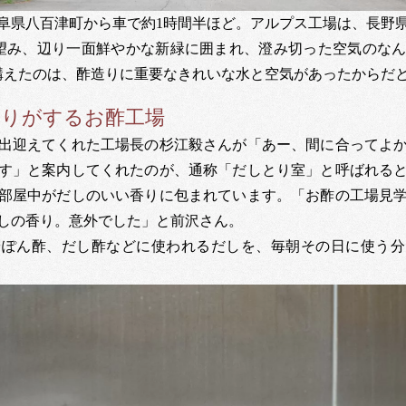
阜県八百津町から車で約1時間半ほど。アルプス工場は、長野
望み、辺り一面鮮やかな新緑に囲まれ、澄み切った空気のな
を構えたのは、酢造りに重要なきれいな水と空気があったからだ
香りがするお酢工場
出迎えてくれた工場長の杉江毅さんが「あー、間に合ってよ
す」と案内してくれたのが、通称「だしとり室」と呼ばれる
部屋中がだしのいい香りに包まれています。「お酢の工場見
しの香り。意外でした」と前沢さん。
やぽん酢、だし酢などに使われるだしを、毎朝その日に使う分