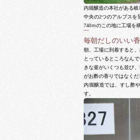
内堀醸造の本社がある岐
中央の2つのアルプスを
740ｍのこの地に工場
毎朝だしのいい
朝、工場に到着すると、
とっているところなんで
きな釜がいくつも並び、
がお酢の香りではなくだ
内堀醸造では、すし酢
す。