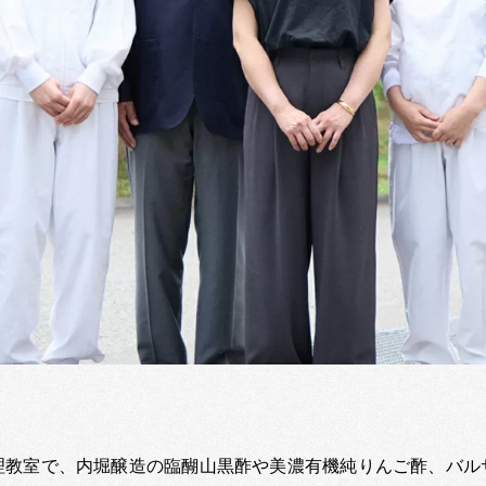
理教室で、内堀醸造の臨醐山黒酢や美濃有機純りんご酢、バル