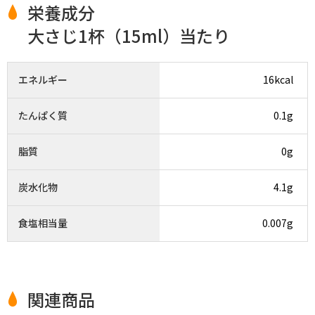
栄養成分
大さじ1杯（15ml）当たり
エネルギー
16kcal
たんぱく質
0.1g
脂質
0g
炭水化物
4.1g
食塩相当量
0.007g
関連商品